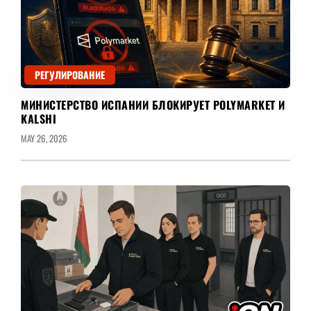
РЕГУЛИРОВАНИЕ
МИНИСТЕРСТВО ИСПАНИИ БЛОКИРУЕТ POLYMARKET И
KALSHI
MAY 26, 2026