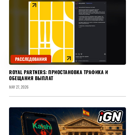
РАССЛЕДОВАНИЯ
ROYAL PARTNERS: ПРИОСТАНОВКА ТРАФИКА И
ОБЕЩАНИЯ ВЫПЛАТ
MAY 27, 2026