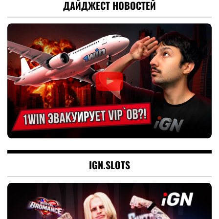
ДАЙДЖЕСТ НОВОСТЕЙ
IGN.SLOTS