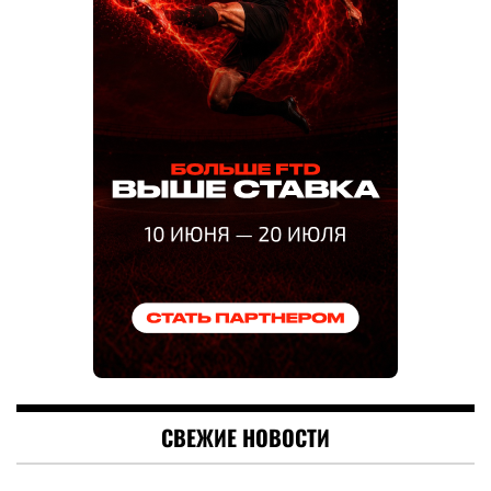
СВЕЖИЕ НОВОСТИ