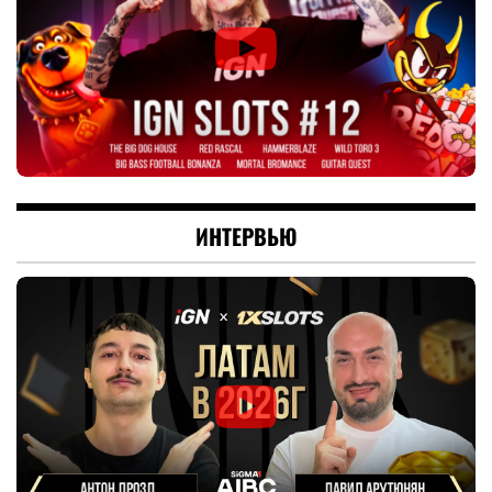
ИНТЕРВЬЮ