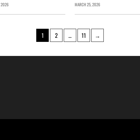
LLERS CLUB НА AIBC (SIGMA)
1WIN ВЫВЕЗЛИ VIP-ИГРОКОВ
 2026
MARCH 25, 2026
A
ДУБАЯ
s
Page
Page
Page
1
2
…
11
→
ation