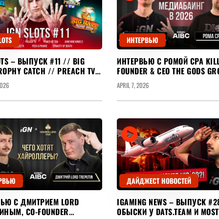
LOTS
ИНТЕРВЬЮ
OTS – ВЫПУСК #11 // BIG
ИНТЕРВЬЮ С РОМОЙ CPA KILL
ROPHY CATCH // PREACH TV
FOUNDER & CEO THE GODS GR
ER OF TEN // JUNKYARD KINGS
AIBC (SIGMA) EURASIA
2026
APRIL 7, 2026
РВЬЮ
ДАЙДЖЕСТ НОВОСТЕЙ
ВЬЮ С ДМИТРИЕМ LORD
IGAMING NEWS – ВЫПУСК #28
ИНЫМ, CO-FOUNDER
ОБЫСКИ У DATS.TEAM И MOST