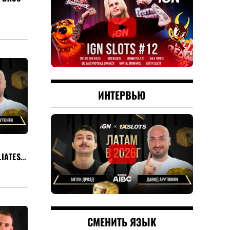
ИНТЕРВЬЮ
IATES
SIGMA)
СМЕНИТЬ ЯЗЫК