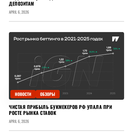
ДЕПОЗИТАМ
APRIL 6, 2026
НОВОСТИ
ОБЗОРЫ
ЧИСТАЯ ПРИБЫЛЬ БУКМЕКЕРОВ РФ УПАЛА ПРИ
РОСТЕ РЫНКА СТАВОК
APRIL 6, 2026