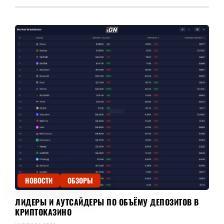
НОВОСТИ
ОБЗОРЫ
ЛИДЕРЫ И АУТСАЙДЕРЫ ПО ОБЪЁМУ ДЕПОЗИТОВ В
КРИПТОКАЗИНО