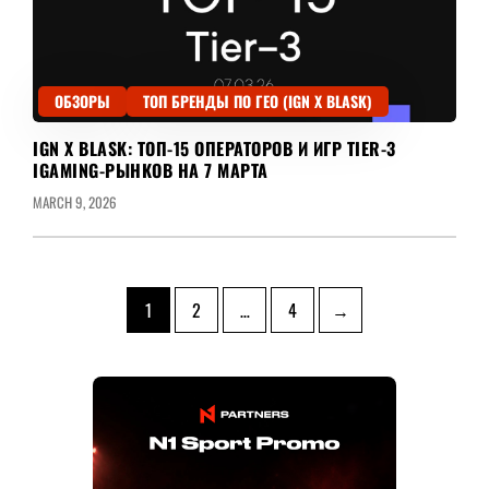
ОБЗОРЫ
ТОП БРЕНДЫ ПО ГЕО (IGN X BLASK)
IGN X BLASK: ТОП-15 ОПЕРАТОРОВ И ИГР TIER-3
IGAMING-РЫНКОВ НА 7 МАРТА
MARCH 9, 2026
Posts
Page
Page
Page
1
2
…
4
→
navigation