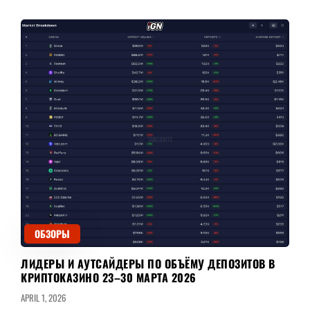
ОБЗОРЫ
ЛИДЕРЫ И АУТСАЙДЕРЫ ПО ОБЪЁМУ ДЕПОЗИТОВ В
КРИПТОКАЗИНО 23–30 МАРТА 2026
APRIL 1, 2026