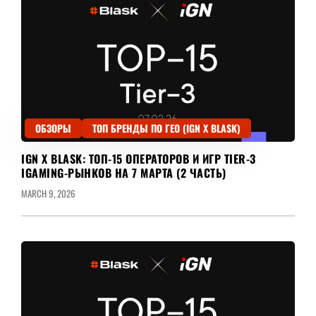
ОБЗОРЫ
ТОП БРЕНДЫ ПО ГЕО (IGN X BLASK)
IGN X BLASK: ТОП-15 ОПЕРАТОРОВ И ИГР TIER-3
IGAMING-РЫНКОВ НА 7 МАРТА (2 ЧАСТЬ)
MARCH 9, 2026