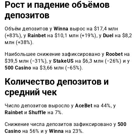
Рост и падение объёмов
депозитов
Объём депозитов у
Winna
вырос на $17,4 млн
(+83%), у
Rainbet
на $10,1 млн (+19%), у
Duel
на $8,2
млн (+38%).
Наибольшее снижение зафиксировано у
Roobet
на
$39,5 млн (−31%), у
StakeUS
на $6,3 млн (−26%) и у
500 Casino
на $3,66 млн (−65%).
Количество депозитов и
средний чек
Число депозитов выросло у
AceBet
на 44%, у
Rainbet
и
Shuffle
на 7%.
Снижение числа депозитов зафиксировано у
500
Casino
на 56% и у
Winna
на 23%.