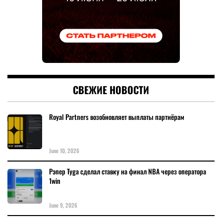
СВЕЖИЕ НОВОСТИ
Royal Partners возобновляет выплаты партнёрам
June 10, 2026
Рэпер Tyga сделал ставку на финал NBA через оператора
1win
June 9, 2026