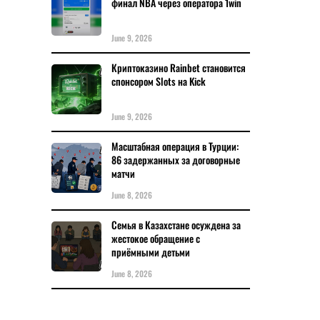
финал NBA через оператора 1win
June 9, 2026
Криптоказино Rainbet становится
спонсором Slots на Kick
June 9, 2026
Масштабная операция в Турции:
86 задержанных за договорные
матчи
June 8, 2026
Семья в Казахстане осуждена за
жестокое обращение с
приёмными детьми
June 8, 2026