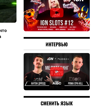
 что
а
ИНТЕРВЬЮ
СМЕНИТЬ ЯЗЫК