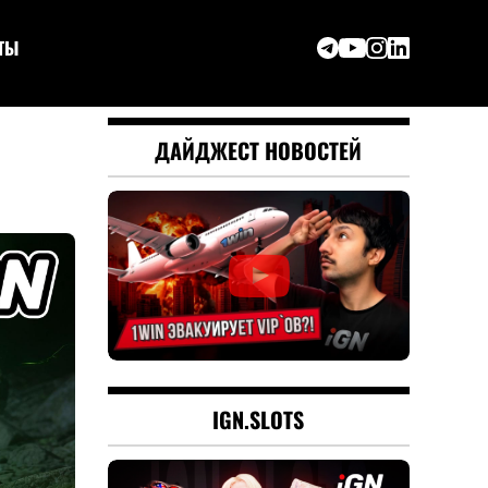
ТЫ
я
ДАЙДЖЕСТ НОВОСТЕЙ
IGN.SLOTS