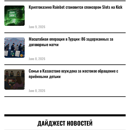
Криптоказино Rainbet становится спонсором Slots на Kick
June 9, 2026
Масштабная операция в Турции: 86 задержанных за
договорные матчи
June 8, 2026
Семья в Казахстане осуждена за жестокое обращение с
приёмными детьми
June 8, 2026
ДАЙДЖЕСТ НОВОСТЕЙ