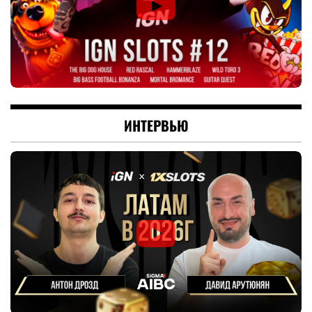
ИНТЕРВЬЮ