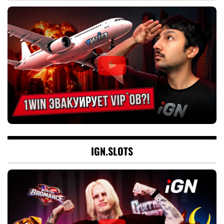
IGN.SLOTS