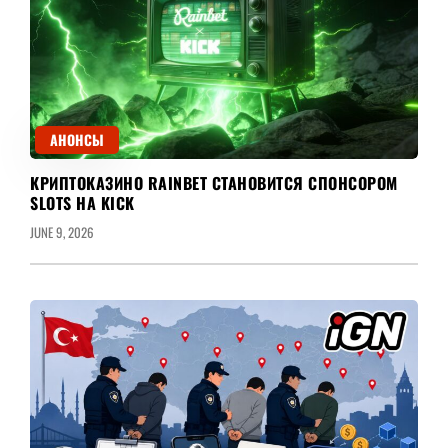
АНОНСЫ
КРИПТОКАЗИНО RAINBET СТАНОВИТСЯ СПОНСОРОМ
SLOTS НА KICK
JUNE 9, 2026