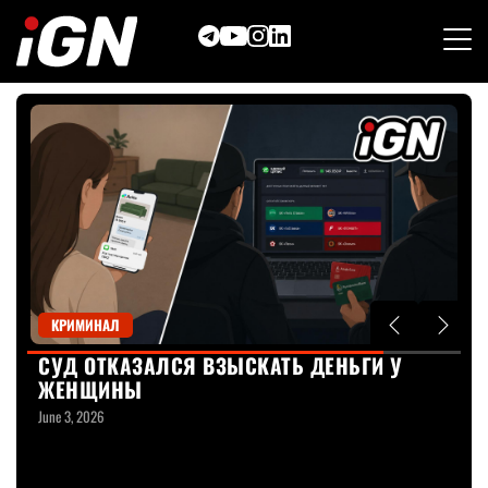
Skip
to
content
ГЕЙМ-ПРОВАЙДЕРЫ
СКАТЬ ДЕНЬГИ У
ИГРОВОЙ ПРОВАЙДЕР IGROS
ЗАКРЫВАЕТСЯ
June 3, 2026