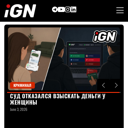
Skip
to
content
ГЕЙМ-ПРОВАЙДЕРЫ
ИГРОВОЙ ПРОВАЙДЕР IGROSOFT
Л
ЗАКРЫВАЕТСЯ
Д
2
June 3, 2026
Ma