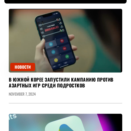
НОВОСТИ
В ЮЖНОЙ КОРЕЕ ЗАПУСТИЛИ КАМПАНИЮ ПРОТИВ
АЗАРТНЫХ ИГР СРЕДИ ПОДРОСТКОВ
NOVEMBER 7, 2024