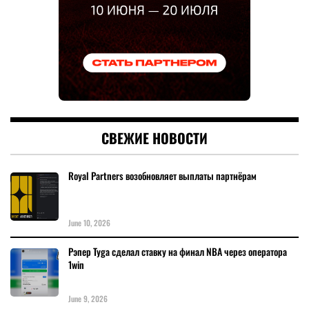
СВЕЖИЕ НОВОСТИ
Royal Partners возобновляет выплаты партнёрам
June 10, 2026
Рэпер Tyga сделал ставку на финал NBA через оператора
1win
June 9, 2026