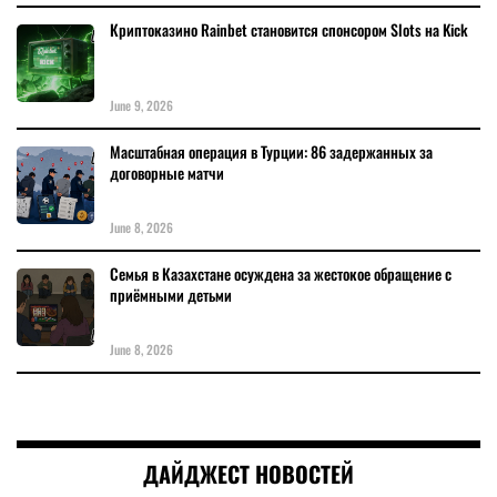
Криптоказино Rainbet становится спонсором Slots на Kick
June 9, 2026
Масштабная операция в Турции: 86 задержанных за
договорные матчи
June 8, 2026
Семья в Казахстане осуждена за жестокое обращение с
приёмными детьми
June 8, 2026
ДАЙДЖЕСТ НОВОСТЕЙ