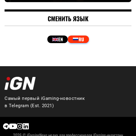
СМЕНИТЬ ЯЗЫК
Самый первый iGaming-новостник
в Telegram (Est. 2021)
2026 © iGamingNews медиа для профессионалов iGaming-индустрии