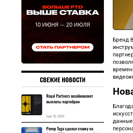
Бренд B
инстру
партнер
позвол
времени
видеои
СВЕЖИЕ НОВОСТИ
Нова
Royal Partners возобновляет
выплаты партнёрам
Благод
искусс
June 10, 2026
данные 
персон
Рэпер Tyga сделал ставку на