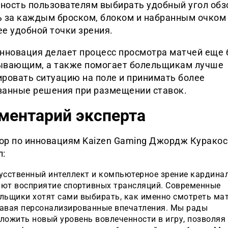
ность пользователям выбирать удобный угол обз
ь за каждым броском, блоком и набранным очком
е удобной точки зрения.
инновация делает процесс просмотра матчей еще 
ывающим, а также помогает болельщикам лучше
ировать ситуацию на поле и принимать более
ванные решения при размещении ставок.
ментарий эксперта
ор по инновациям Kaizen Gaming Джордж Куракос
л:
усственный интеллект и компьютерное зрение кардина
ют восприятие спортивных трансляций. Современные
льщики хотят сами выбирать, как именно смотреть мат
авая персонализированные впечатления. Мы рады
ложить новый уровень вовлеченности в игру, позволяя