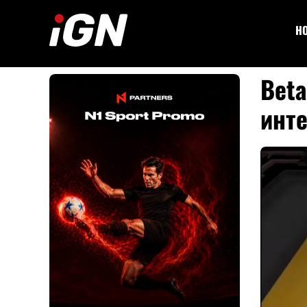
Skip
to
Н
content
Beta
инт