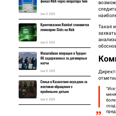
финал NBA через оператора 1win
возмож
следит
June 9, 2026
наиболе
Криптоказино Rainbet становится
Такая 
спонсором Slots на Kick
захват
анализ
June 9, 2026
обосно
Масштабная операция в Турции:
Ком
86 задержанных за договорные
матчи
June 8, 2026
Директ
отмети
Семья в Казахстане осуждена за
жестокое обращение с
“Иск
приёмными детьми
меня
June 8, 2026
боле
созд
пред