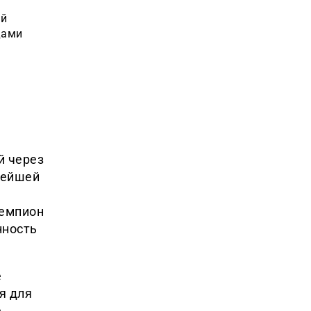
ый
дами
й через
нейшей
чемпион
нность
е
я для
е