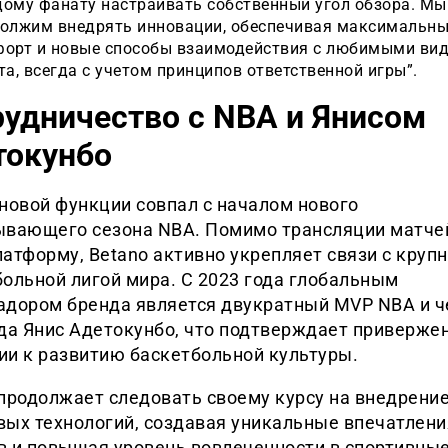
ому фанату настраивать собственный угол обзора. Мы
олжим внедрять инновации, обеспечивая максимальн
орт и новые способы взаимодействия с любимыми ви
та, всегда с учетом принципов ответственной игры”.
удничество с NBA и Янисом
токунбо
новой функции совпал с началом нового
ывающего сезона NBA. Помимо трансляции матче
атформу, Betano активно укрепляет связи с круп
ольной лигой мира. С 2023 года глобальным
адором бренда является двукратный MVP NBA и 
ода Янис Адетокунбо, что подтверждает приверже
ии к развитию баскетбольной культуры.
продолжает следовать своему курсу на внедрени
вых технологий, создавая уникальные впечатлени
в и повышая уровень вовлеченности в спортивны