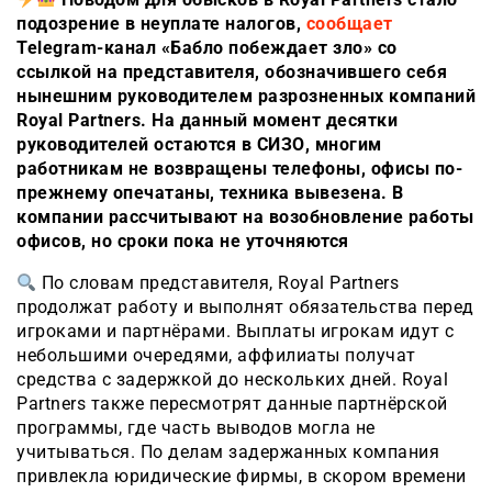
подозрение в неуплате налогов,
сообщает
Telegram-канал «Бабло побеждает зло» со
ссылкой на представителя, обозначившего себя
нынешним руководителем разрозненных компаний
Royal Partners. На данный момент десятки
руководителей остаются в СИЗО, многим
работникам не возвращены телефоны, офисы по-
прежнему опечатаны, техника вывезена. В
компании рассчитывают на возобновление работы
офисов, но сроки пока не уточняются
По словам представителя, Royal Partners
продолжат работу и выполнят обязательства перед
игроками и партнёрами. Выплаты игрокам идут с
небольшими очередями, аффилиаты получат
средства с задержкой до нескольких дней. Royal
Partners также пересмотрят данные партнёрской
программы, где часть выводов могла не
учитываться. По делам задержанных компания
привлекла юридические фирмы, в скором времени