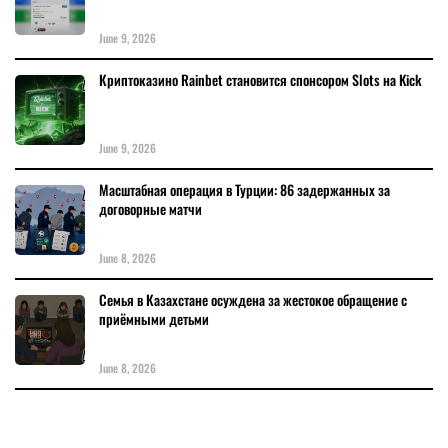
June 9, 2026
Криптоказино Rainbet становится спонсором Slots на Kick
June 9, 2026
Масштабная операция в Турции: 86 задержанных за
договорные матчи
June 8, 2026
Семья в Казахстане осуждена за жестокое обращение с
приёмными детьми
June 8, 2026