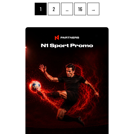
Posts
Page
Page
Page
1
2
…
16
→
navigation