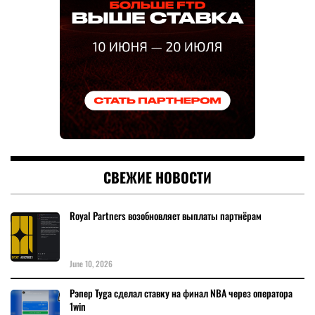
СВЕЖИЕ НОВОСТИ
Royal Partners возобновляет выплаты партнёрам
June 10, 2026
Рэпер Tyga сделал ставку на финал NBA через оператора
1win