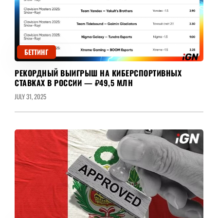
БЕТТИНГ
РЕКОРДНЫЙ ВЫИГРЫШ НА КИБЕРСПОРТИВНЫХ
СТАВКАХ В РОССИИ — ₽49,5 МЛН
JULY 31, 2025