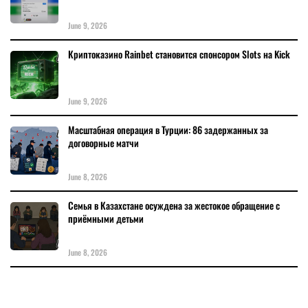
June 9, 2026
Криптоказино Rainbet становится спонсором Slots на Kick
June 9, 2026
Масштабная операция в Турции: 86 задержанных за
договорные матчи
June 8, 2026
Семья в Казахстане осуждена за жестокое обращение с
приёмными детьми
June 8, 2026