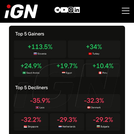
Skip
to
content