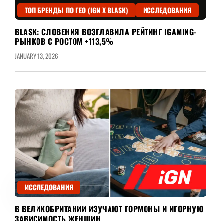
ТОП БРЕНДЫ ПО ГЕО (IGN X BLASK)
ИССЛЕДОВАНИЯ
BLASK: СЛОВЕНИЯ ВОЗГЛАВИЛА РЕЙТИНГ IGAMING-
РЫНКОВ С РОСТОМ +113,5%
JANUARY 13, 2026
ИССЛЕДОВАНИЯ
В ВЕЛИКОБРИТАНИИ ИЗУЧАЮТ ГОРМОНЫ И ИГОРНУЮ
ЗАВИСИМОСТЬ ЖЕНЩИН