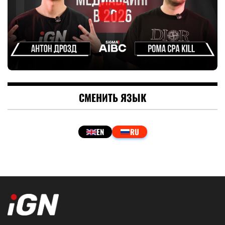
СМЕНИТЬ ЯЗЫК