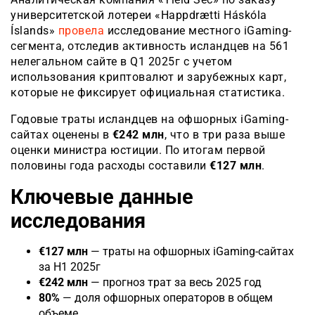
университетской лотереи «Happdrætti Háskóla
Íslands»
провела
исследование местного iGaming-
сегмента, отследив активность исландцев на 561
нелегальном сайте в Q1 2025г с учетом
использования криптовалют и зарубежных карт,
которые не фиксирует официальная статистика.
Годовые траты исландцев на офшорных iGaming-
сайтах оценены в
€242 млн
, что в три раза выше
оценки министра юстиции. По итогам первой
половины года расходы составили
€127 млн
.
Ключевые данные
исследования
€127 млн
— траты на офшорных iGaming-сайтах
за H1 2025г
€242 млн
— прогноз трат за весь 2025 год
80%
— доля офшорных операторов в общем
объеме