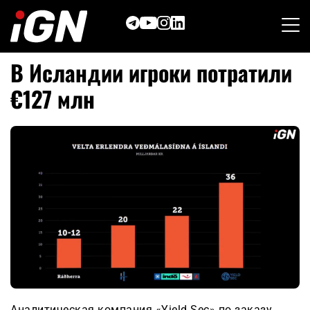
Skip
to
content
В Исландии игроки потратили
€127 млн
Аналитическая компания «Yield Sec» по заказу