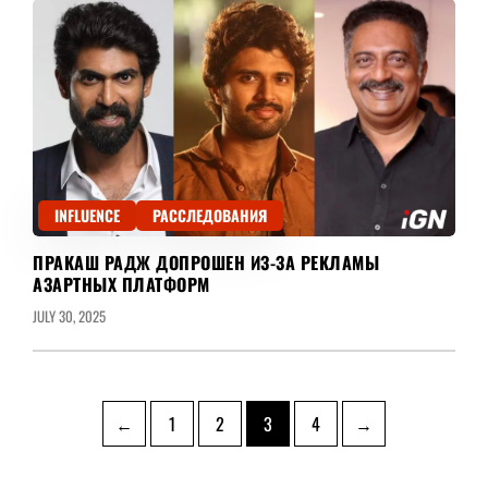
INFLUENCE
РАССЛЕДОВАНИЯ
ПРАКАШ РАДЖ ДОПРОШЕН ИЗ-ЗА РЕКЛАМЫ
АЗАРТНЫХ ПЛАТФОРМ
JULY 30, 2025
Posts
Page
Page
Page
Page
←
1
2
3
4
→
navigation