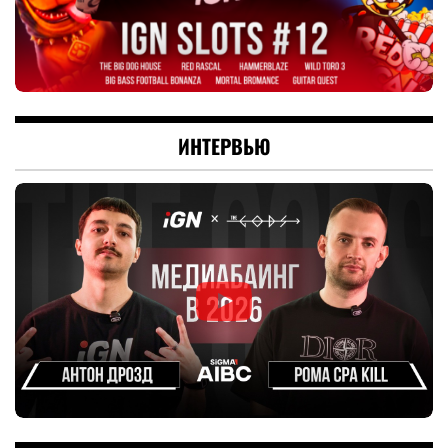
ИНТЕРВЬЮ