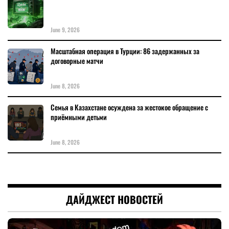
June 9, 2026
Масштабная операция в Турции: 86 задержанных за
договорные матчи
June 8, 2026
Семья в Казахстане осуждена за жестокое обращение с
приёмными детьми
June 8, 2026
ДАЙДЖЕСТ НОВОСТЕЙ