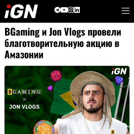
Skip
to
content
BGaming и Jon Vlogs провели
благотворительну
ю акцию в
Амазонии