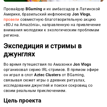
Провайдер
BGaming
и их амбассадор в Латинской
Америке, бразильский инфлюенсер
Jon Vlogs
,
провели
совместную благотворительную акцию
«BDJ na Amazônia», направленную на привлечение
внимания молодежи к экологическим проблемам
региона.
Экспедиция и стримы в
джунглях
Во время путешествия по Амазонке
Jon Vlogs
организовал серию IRL-стримов. В прямом эфире
он играл в слот
Aztec Clusters
от BGaming,
связывая сюжет игры о древних ритуалах,
исследовании джунглей и поиске сокровищ со
своим реальным приключением.
Цель проекта