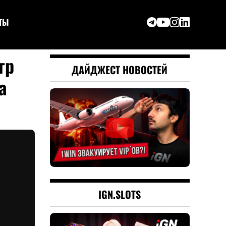
ТЫ
гр
ДАЙДЖЕСТ НОВОСТЕЙ
а
IGN.SLOTS