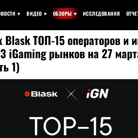
ОВОСТИ
ВИДЕО
ОБЗОРЫ
ИССЛЕДОВАНИЯ
ОТЧЕ
x Blask ТОП-15 операторов и и
-3 iGaming рынков на 27 март
ть 1)