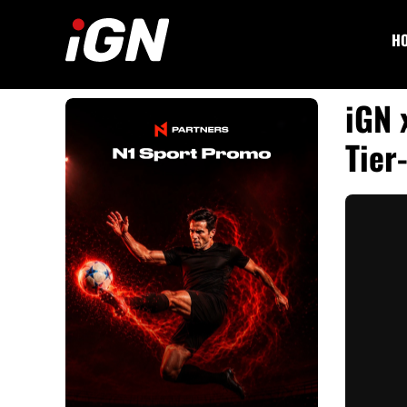
Skip
to
Н
content
iGN 
Tier