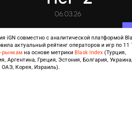
я iGN совместно с аналитической платформой Bl
вила актуальный рейтинг операторов и игр по 11
g-рынкам
на основе метрики
Blask Index
(Турция,
я, Аргентина, Греция, Эстония, Болгария, Украина
 ОАЭ, Корея, Израиль).