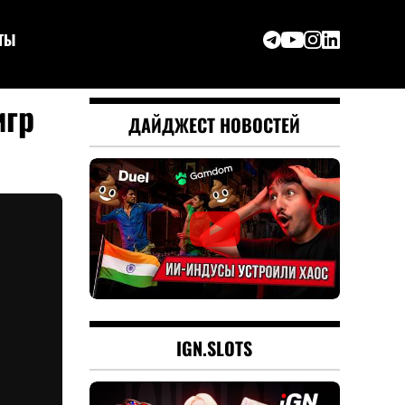
ТЫ
игр
ДАЙДЖЕСТ НОВОСТЕЙ
а
IGN.SLOTS