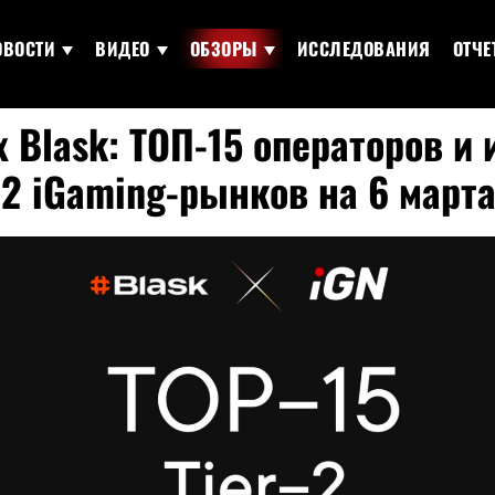
ОВОСТИ
ВИДЕО
ОБЗОРЫ
ИССЛЕДОВАНИЯ
ОТЧЕ
x Blask: ТОП-15 операторов и 
-2 iGaming-рынков на 6 март