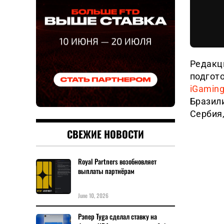
Редакци
подгото
iGamin
Бразили
Сербия,
СВЕЖИЕ НОВОСТИ
Royal Partners возобновляет
выплаты партнёрам
June 10, 2026
Рэпер Tyga сделал ставку на