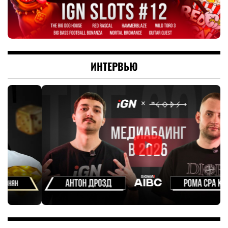
ИНТЕРВЬЮ