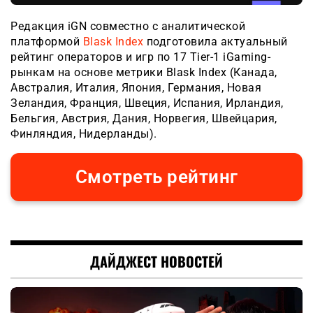
Редакция iGN совместно с аналитической
платформой
Blask Index
подготовила актуальный
рейтинг операторов и игр по 17 Tier-1 iGaming-
рынкам на основе метрики Blask Index (Канада,
Австралия, Италия, Япония, Германия, Новая
Зеландия, Франция, Швеция, Испания, Ирландия,
Бельгия, Австрия, Дания, Норвегия, Швейцария,
Финляндия, Нидерланды).
Смотреть рейтинг
ДАЙДЖЕСТ НОВОСТЕЙ