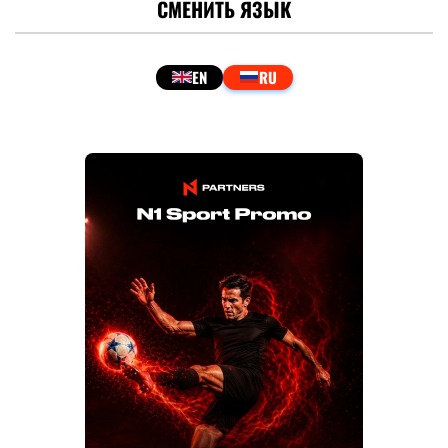
СМЕНИТЬ ЯЗЫК