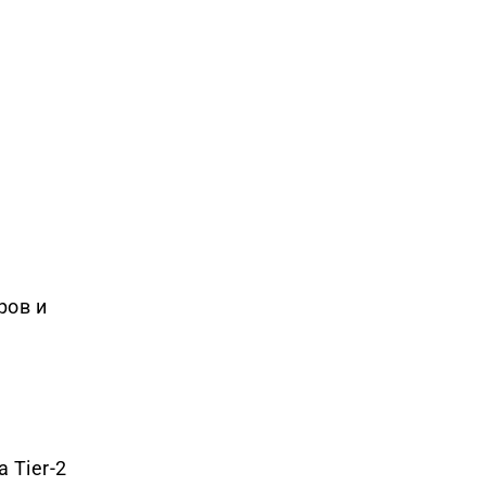
ров и
 Tier-2