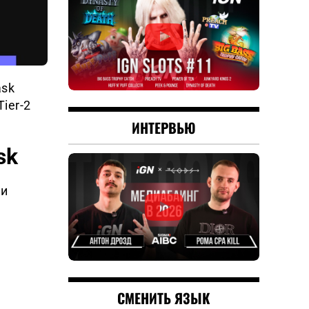
ask
ier-2
ИНТЕРВЬЮ
sk
и
СМЕНИТЬ ЯЗЫК