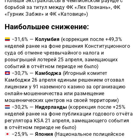
Польши Экстраклассы в чемпионском раунде с
борьбой за титул между ФК «Лех Познань», ФК
«Гурник Забже» и ФК «Катовице»)
Наибольшее снижение:
−31,6% —
Колумбия
(коррекция после +49,3%
неделей ранее на фоне решения Конституционного
суда об отмене чрезвычайного налога и
розыгрышей лотерей 25 апреля, замещающих
событий в отчётном периоде не было)
−30,7% —
Камбоджа
(Игорный комитет
Камбоджи 26 апреля единым решением отозвал
лицензии у 91 наземного казино за организацию
онлайн-мошенничества или размещение
мошеннических центров на своей территории)
−30,2% —
Нидерланды
(коррекция после +25%
неделей ранее на фоне публикации годового отчёта
регулятора KSA 21 апреля, замещающего события
в отчётном периоде не было)
−25,9% —
Япония
(Национальное полицейское