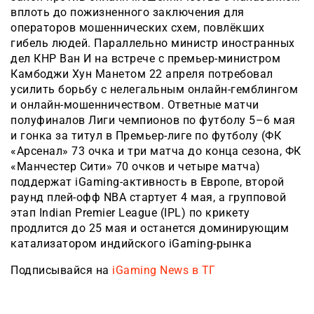
вплоть до пожизненного заключения для
операторов мошеннических схем, повлёкших
гибель людей. Параллельно министр иностранных
дел КНР Ван И на встрече с премьер-министром
Камбоджи Хун Манетом 22 апреля потребовал
усилить борьбу с нелегальным онлайн-гемблингом
и онлайн-мошенничество
м. Ответные матчи
полуфиналов Лиги чемпионов по футболу 5–6 мая
и гонка за титул в Премьер-лиге по футболу (ФК
«Арсенал» 73 очка и три матча до конца сезона, ФК
«Манчестер Сити» 70 очков и четыре матча)
поддержат iGaming-активность в Европе, второй
раунд плей-офф NBA стартует 4 мая, а групповой
этап Indian Premier League (IPL) по крикету
продлится до 25 мая и останется доминирующим
катализатором индийского iGaming-рынка
Подписывайся на
iGaming News в ТГ