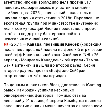
агентство Японии возбудило дела против 317
человек, подозреваемых в участии в онлайн-
гемблинге, за 2025г, наивысший показатель с
начала ведения статистики в 2018г. Параллельно
экспертная группа при Министерстве внутренних
дел и коммуникаций Японии представила проект
отчёта в поддержку блокировок сайтов
нелегальных онлайн-казино)
−25,7% —
Канада, провинция Квебек
(коррекция
после пика прошлой недели на фоне 7-й игры серии
плей-офф Национальной хоккейной лиги (NHL) 26
апреля, «Монреаль Канадиенс» обыграли «Тампа-
Бэй Лайтнинг» и вышли во второй раунд. Серия
второго раунда против «Баффало Сейбрз»
стартовала в отчётном периоде)
По данным аналитиков Blask, давление на iGaming-
рынок Камбоджи усилили несколько
одновременных факторов. Помимо отзыва
лицензий у 91 казино, 6 апреля Камбоджа приняла
закон против онлайн-мошенничества с наказанием