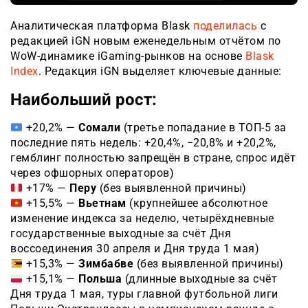
Аналитическая платформа Blask
поделилась
с
редакцией iGN новым еженедельным отчётом по
WoW-динамике iGaming-рынков на основе
Blask
Index
. Редакция iGN выделяет ключевые данные:
Наибольший рост:
+20,2% —
Сомали
(третье попадание в ТОП-5 за
последние пять недель: +20,4%, −20,8% и +20,2%,
гемблинг полностью запрещён в стране, спрос идёт
через офшорных операторов)
+17% —
Перу
(без выявленной причины)
+15,5% —
Вьетнам
(крупнейшее абсолютное
изменение индекса за неделю, четырёхдневные
государственные выходные за счёт Дня
воссоединения 30 апреля и Дня труда 1 мая)
+15,3% —
Зимбабве
(без выявленной причины)
+15,1% —
Польша
(длинные выходные за счёт
Дня труда 1 мая, туры главной футбольной лиги