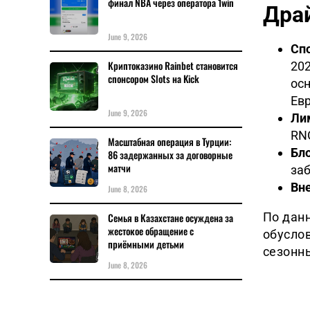
финал NBA через оператора 1win
Дра
June 9, 2026
Сп
Криптоказино Rainbet становится
202
спонсором Slots на Kick
осн
Евр
June 9, 2026
Ли
RNG
Масштабная операция в Турции:
Бл
86 задержанных за договорные
матчи
за
Вн
June 8, 2026
По да
Семья в Казахстане осуждена за
жестокое обращение с
обусло
приёмными детьми
сезонн
June 8, 2026