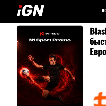
Skip
to
Н
content
Blas
быс
Евро