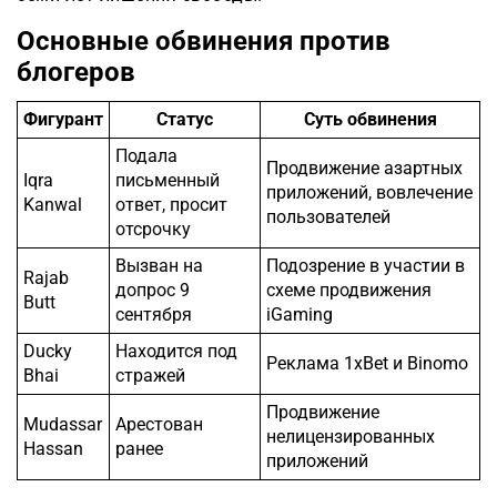
Основные обвинения против
блогеров
Фигурант
Статус
Суть обвинения
Подала
Продвижение азартных
Iqra
письменный
приложений, вовлечение
Kanwal
ответ, просит
пользователей
отсрочку
Вызван на
Подозрение в участии в
Rajab
допрос 9
схеме продвижения
Butt
сентября
iGaming
Ducky
Находится под
Реклама 1xBet и Binomo
Bhai
стражей
Продвижение
Mudassar
Арестован
нелицензированных
Hassan
ранее
приложений