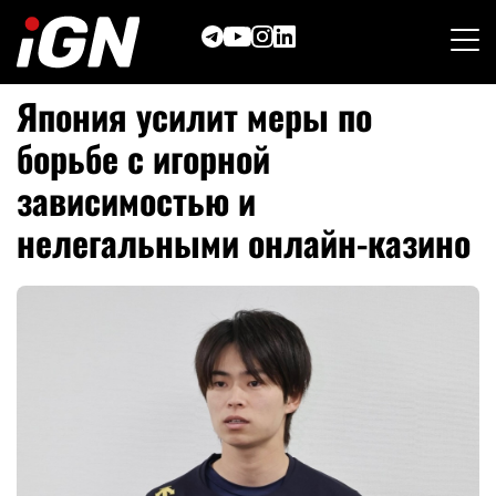
Skip
to
content
Япония усилит меры по
борьбе с игорной
зависимостью и
нелегальными онлайн-казино