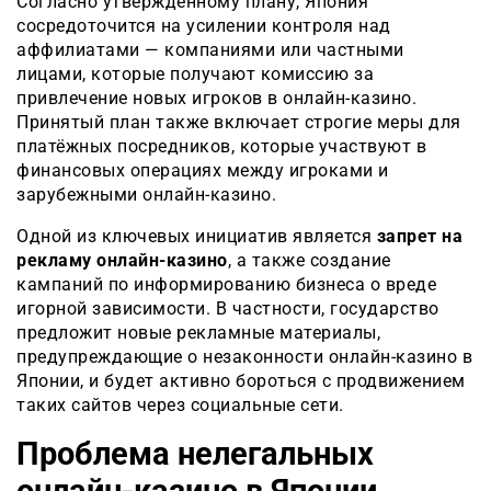
Согласно утвержденному плану, Япония
сосредоточится на усилении контроля над
аффилиатами — компаниями или частными
лицами, которые получают комиссию за
привлечение новых игроков в онлайн-казино.
Принятый план также включает строгие меры для
платёжных посредников, которые участвуют в
финансовых операциях между игроками и
зарубежными онлайн-казино.
Одной из ключевых инициатив является
запрет на
рекламу онлайн-казино
, а также создание
кампаний по информированию бизнеса о вреде
игорной зависимости. В частности, государство
предложит новые рекламные материалы,
предупреждающие о незаконности онлайн-казино в
Японии, и будет активно бороться с продвижением
таких сайтов через социальные сети.
Проблема нелегальных