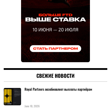
СВЕЖИЕ НОВОСТИ
Royal Partners возобновляет выплаты партнёрам
June 10, 2026