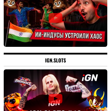
IGN.SLOTS