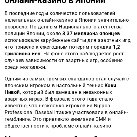
онлайн-казино в Японии
В последние годы количество пользователей
нелегальных онлайн-казино в Японии значительно
возросло. По данным Национального агентства
полиции Японии, около
3,37 миллиона японцев
использовали зарубежные сайты для азартных игр,
что привело к ежегодным потерям порядка
1,2
триллиона иен
. На фоне этого наблюдается рост
случаев зависимости от азартных игр, особенно
среди молодежи.
Одним из самых громких скандалов стал случай с
японским игроком в настольный теннис
Коки
Нивой
, который был замешан в незаконных
азартных играх. В феврале этого года стало
известно, что несколько игроков из Nippon
Professional Baseball также участвовали в онлайн-
гемблинге. Это привлекло внимание СМИ и
общественности к проблеме онлайн-казино.