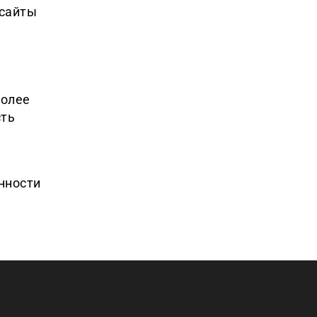
 сайты
более
сть
нности