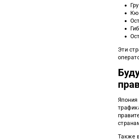
Гру
Кю
Ост
Гиб
Ос
Эти стр
операт
Буд
пра
Япония
трафика
правит
странам
Также 