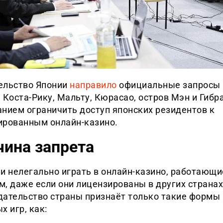
ельство Японии
направило
официальные запросы 
 Коста-Рику, Мальту, Кюрасао, остров Мэн и Гибр
анием ограничить доступ японских резидентов к
ированным онлайн-казино.
чина запрета
и нелегально играть в онлайн-казино, работающи
, даже если они лицензированы в других странах
дательство страны признаёт только такие формы
х игр, как: