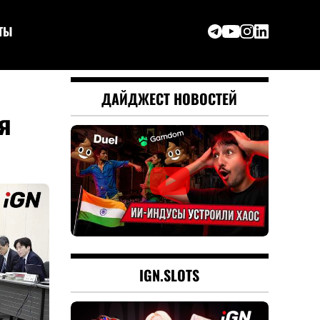
ТЫ
ДАЙДЖЕСТ НОВОСТЕЙ
я
IGN.SLOTS