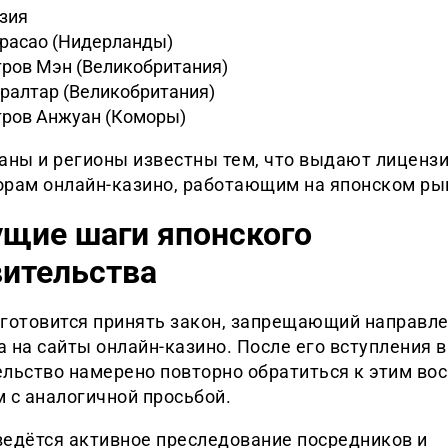
зия
расао (Нидерланды)
ров Мэн (Великобритания)
ралтар (Великобритания)
тров Анжуан (Коморы)
аны и регионы известны тем, что выдают лиценз
орам онлайн-казино, работающим на японском ры
ущие шаги японского
вительства
 готовится принять закон, запрещающий направл
 на сайты онлайн-казино. После его вступления в
ельство намерено повторно обратиться к этим во
 с аналогичной просьбой.
ведётся активное преследование посредников и