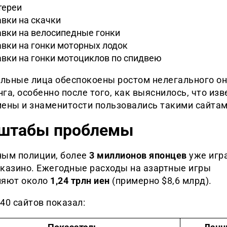
тереи
вки на скачки
вки на велосипедные гонки
вки на гонки моторных лодок
вки на гонки мотоциклов по спидвею
льные лица обеспокоены ростом нелегального он
га, особенно после того, как выяснилось, что из
мены и знаменитости пользовались такими сайтам
штабы проблемы
ным полиции, более
3 миллионов японцев
уже игр
-казино. Ежегодные расходы на азартные игры
ляют около
1,24 трлн иен
(примерно $8,6 млрд).
40 сайтов показал: