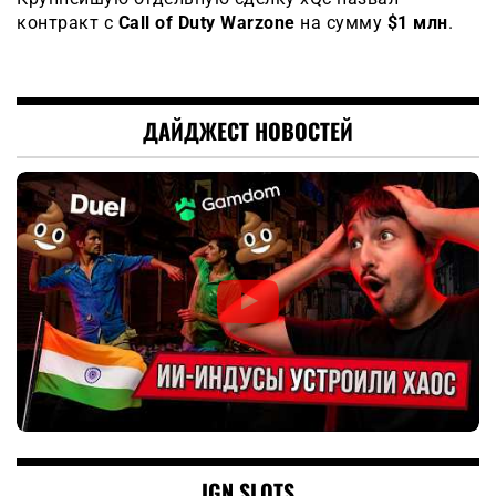
контракт с
Call of Duty Warzone
на сумму
$1 млн
.
ДАЙДЖЕСТ НОВОСТЕЙ
IGN.SLOTS