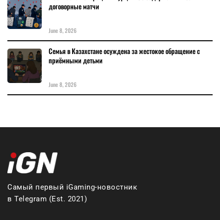
договорные матчи
June 8, 2026
Семья в Казахстане осуждена за жестокое обращение с
приёмными детьми
June 8, 2026
Самый первый iGaming-новостник
в Telegram (Est. 2021)