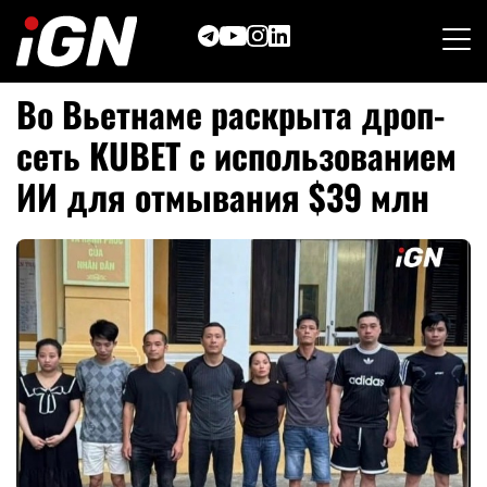
Skip
to
content
Во Вьетнаме раскрыта дроп-
сеть KUBET с использованием
ИИ для отмывания $39 млн