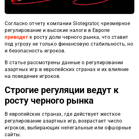
Согласно отчету компании Slotegrator, чрезмерное
регулирование и высокие налоги в Европе
приводят
к росту доли черного рынка, что ставит
под угрозу не только финансовую стабильность, но
и безопасность игроков.
В статье рассмотрены данные о регулировании
азартных игр в европейских странах и их влияние
на поведение игроков.
Строгие регуляции ведут к
росту черного рынка
В европейских странах, где действует жесткое
регулирование азартных игр, возрастает число
игроков, выбирающих нелегальные или офшорные
сайты.