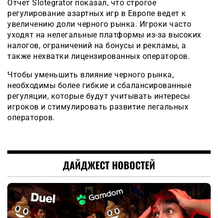
Отчет Slotegrator показал, что строгое
регулирование азартных игр в Европе ведет к
увеличению доли черного рынка. Игроки часто
уходят на нелегальные платформы из-за высоких
налогов, ограничений на бонусы и рекламы, а
также нехватки лицензированных операторов.
Чтобы уменьшить влияние черного рынка,
необходимы более гибкие и сбалансированные
регуляции, которые будут учитывать интересы
игроков и стимулировать развитие легальных
операторов.
ДАЙДЖЕСТ НОВОСТЕЙ