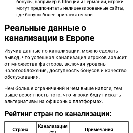
бонусы, например в Швеции и Германии, игроки
могут предпочитать нелицензированные сайты,
где бонусы более привлекательны.
Реальные данные о
канализации в Европе
Изучив данные по канализации, можно сделать
вывод, что успешная канализация игроков зависит
от множества факторов, включая уровень
налогообложения, доступность бонусов и качество
обслуживания.
Чем больше ограничений и чем выше налоги, тем
выше вероятность того, что игроки будут искать
альтернативы на офшорных платформах.
Рейтинг стран по канализации:
Канализация
Страна
Примечания
(%)