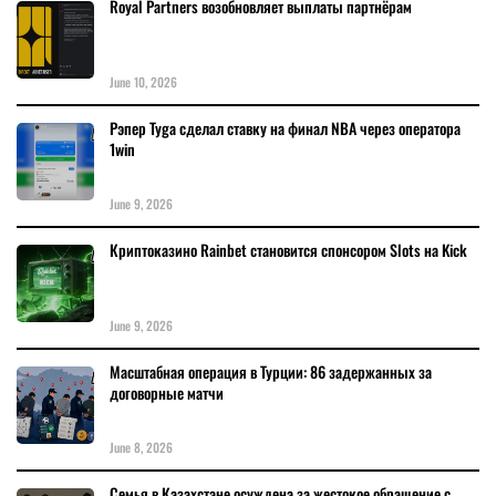
Royal Partners возобновляет выплаты партнёрам
June 10, 2026
Рэпер Tyga сделал ставку на финал NBA через оператора
1win
June 9, 2026
Криптоказино Rainbet становится спонсором Slots на Kick
June 9, 2026
Масштабная операция в Турции: 86 задержанных за
договорные матчи
June 8, 2026
Семья в Казахстане осуждена за жестокое обращение с