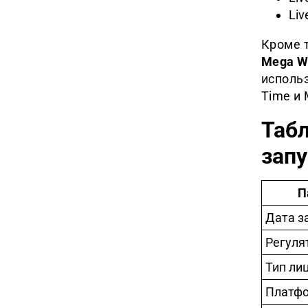
Liv
Кроме 
Mega W
использ
Time
и
Таб
запу
П
Дата з
Регуля
Тип ли
Платф