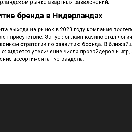
ерландском рынке азартных развлечений.
итие бренда в Нидерландах
та выхода на рынок в 2023 году компания посте
ет присутствие. Запуск онлайн-казино стал логи
жением стратегии по развитию бренда. В ближай
ожидается увеличение числа провайдеров и игр,
ние ассортимента live-раздела.