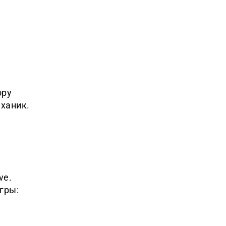
ору
ханик.
ve.
гры: