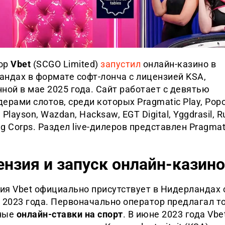
ор
Vbet
(SCGO Limited)
запустил
онлайн-казино в
ндах в формате софт-лонча с лицензией KSA,
ной в мае 2025 года. Сайт работает с девятью
ерами слотов, среди которых Pragmatic Play, Pop
 Playson, Wazdan, Hacksaw, EGT Digital, Yggdrasil, R
g Corps. Раздел live-дилеров представлен Pragmat
нзия и запуск онлайн-казино
ия Vbet официально присутствует в Нидерландах 
 2023 года. Первоначально оператор предлагал т
ные
онлайн-ставки на спорт
. В июне 2023 года Vbe