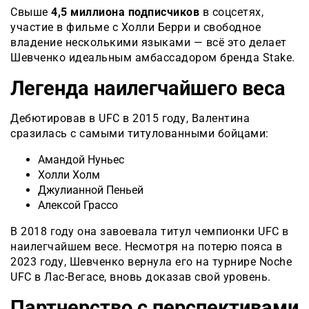
Свыше
4,5 миллиона подписчиков
в соцсетях,
участие в фильме с Холли Берри и свободное
владение несколькими языками — всё это делает
Шевченко идеальным амбассадором бренда Stake.
Легенда наилегчайшего веса
Дебютировав в UFC в 2015 году, Валентина
сразилась с самыми титулованными бойцами:
Амандой Нуньес
Холли Холм
Джулианной Пеньей
Алексой Грассо
В 2018 году она завоевала титул чемпионки UFC в
наилегчайшем весе. Несмотря на потерю пояса в
2023 году, Шевченко вернула его на турнире Noche
UFC в Лас-Вегасе, вновь доказав свой уровень.
Партнерство с перспективами