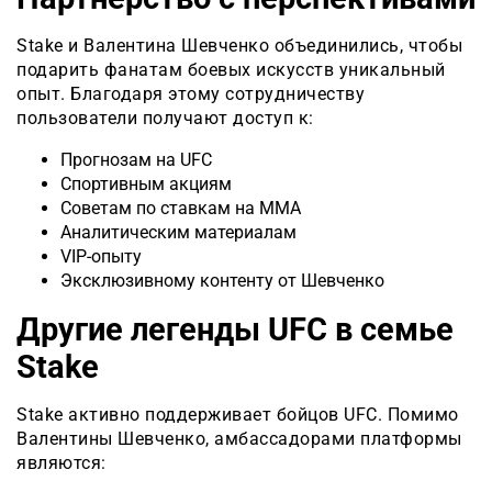
Stake и Валентина Шевченко объединились, чтобы
подарить фанатам боевых искусств уникальный
опыт. Благодаря этому сотрудничеству
пользователи получают доступ к:
Прогнозам на UFC
Спортивным акциям
Советам по ставкам на MMA
Аналитическим материалам
VIP-опыту
Эксклюзивному контенту от Шевченко
Другие легенды UFC в семье
Stake
Stake активно поддерживает бойцов UFC. Помимо
Валентины Шевченко, амбассадорами платформы
являются: