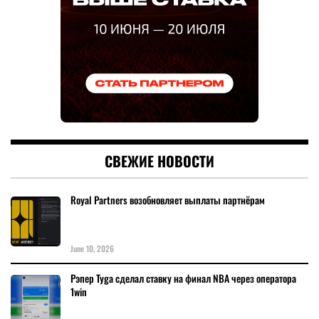
СВЕЖИЕ НОВОСТИ
Royal Partners возобновляет выплаты партнёрам
June 10, 2026
Рэпер Tyga сделал ставку на финал NBA через оператора
1win