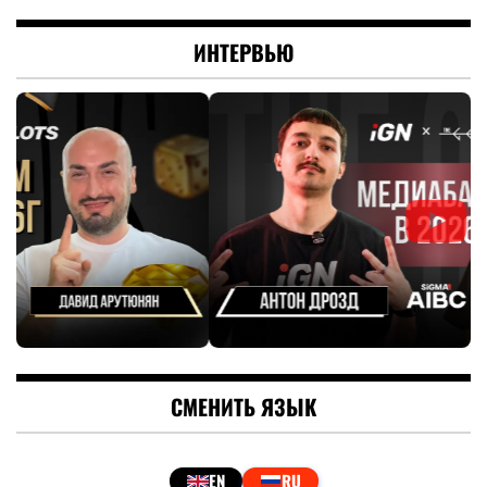
ИНТЕРВЬЮ
СМЕНИТЬ ЯЗЫК