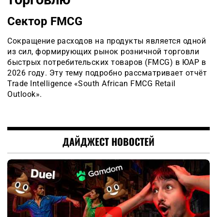
Сектор FMCG
Сокращение расходов на продукты является одной
из сил, формирующих рынок розничной торговли
быстрых потребительских товаров (FMCG) в ЮАР в
2026 году. Эту тему подробно рассматривает отчёт
Trade Intelligence «South African FMCG Retail
Outlook».
ДАЙДЖЕСТ НОВОСТЕЙ