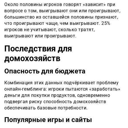
Около половины игроков говорят «зависит» при
вопросе о том, выигрывают они или проигрывают,
большинство из оставшейся половины признают,
что проигрывают чаще, чем выигрывают. 25%
игроков не учитывают, сколько тратят,
выигрывают или проигрывают.
Последствия для
домохозяйств
Опасность для бюджета
Комбинация этих данных подчёркивает проблему
онлайн-гемблинга: игроки пытаются «заработать»
деньги для покупки продуктов, одновременно
подвергая риску способность домохозяйств
обеспечивать базовые потребности.
Популярные игры и сайты