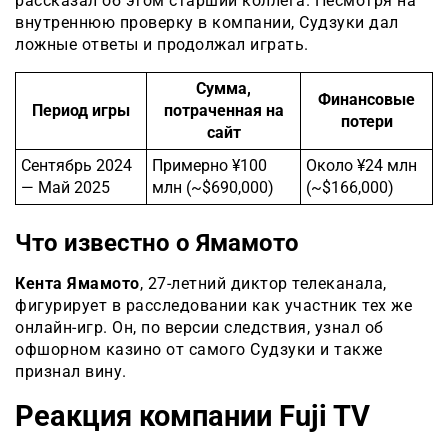
рассказал об этом старший коллега. Несмотря на
внутреннюю проверку в компании, Судзуки дал
ложные ответы и продолжал играть.
Сумма,
Финансовые
Период игры
потраченная на
потери
сайт
Сентябрь 2024
Примерно ¥100
Около ¥24 млн
— Май 2025
млн (~$690,000)
(~$166,000)
Что известно о Ямамото
Кента Ямамото
, 27-летний диктор телеканала,
фигурирует в расследовании как участник тех же
онлайн-игр. Он, по версии следствия, узнал об
офшорном казино от самого Судзуки и также
признал вину.
Реакция компании Fuji TV