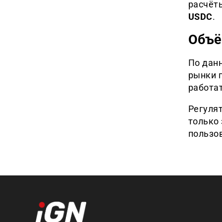
расчёт
USDC
.
Объё
По дан
рынки 
работат
Регуля
только
пользов