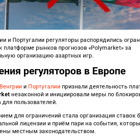
ии и Португалии регуляторы распорядились огра
к платформе рынков прогнозов «Polymarket» за
льную организацию азартных игр.
ния регуляторов в Европе
Венгрии
и
Португалии
признали деятельность пл
rket
незаконной и инициировали меры по блокиро
 для пользователей.
ием для ограничений стала организация ставок 
льной лицензии и приём пари на события, котор
ены местным законодательством.