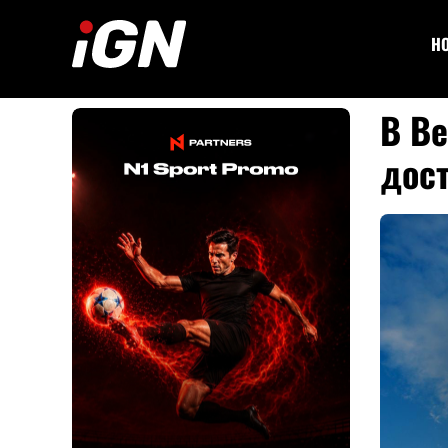
Skip
to
Н
content
В Ве
дост