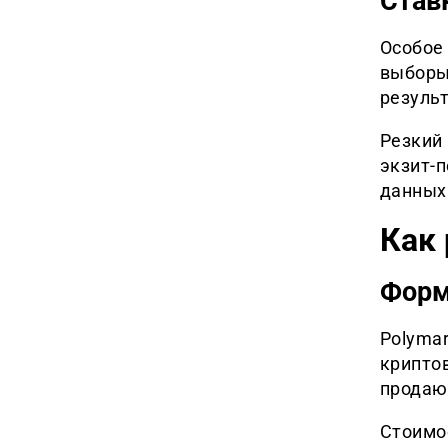
Став
Особое
выборы
резуль
Резкий 
экзит-
данных
Как 
Форм
Polymar
крипто
продают
Стоимос