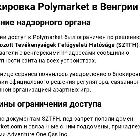
ировка Polymarket в Венгрии
ние надзорного органа
ии доступ к Polymarket был ограничен по решени
ozott Tevékenységek Felügyeleti Hatósága (SZTFH)
ватели с венгерскими IP-адресами сообщили о
пности сайта на всех устройствах.
анице сервиса появилось уведомление о блокиров
нии официального решения регулятора, связанног
ной организацией азартных игр.
ины ограничения доступа
но документам SZTFH, под запрет попали домен
rket.com
и связанные с ним поддомены, принадл
и Adventure One Qss Inc.