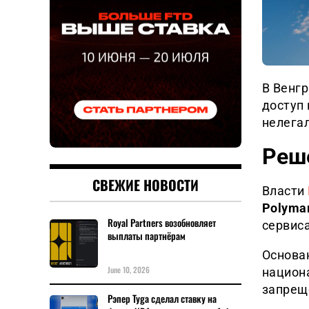
В Венгр
доступ 
нелега
Реше
СВЕЖИЕ НОВОСТИ
Власти
Polyma
Royal Partners возобновляет
сервиса
выплаты партнёрам
Основан
June 10, 2026
национа
запрещ
Рэпер Tyga сделал ставку на