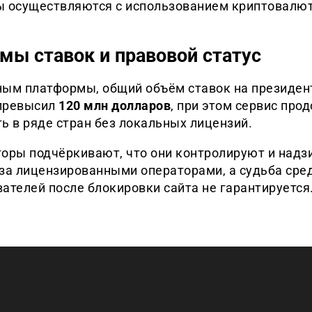
ы осуществляются с использованием криптовалю
мы ставок и правовой статус
ным платформы, общий объём ставок на президен
превысил
120 млн долларов
, при этом сервис про
ь в ряде стран без локальных лицензий.
торы подчёркивают, что они контролируют и над
 за лицензированными операторами, а судьба сре
ателей после блокировки сайта не гарантируется