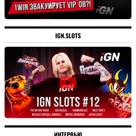
IGN.SLOTS
ИНТЕРВЬЮ