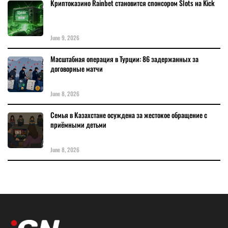
Криптоказино Rainbet становится спонсором Slots на Kick
June 9, 2026
Масштабная операция в Турции: 86 задержанных за
договорные матчи
June 8, 2026
Семья в Казахстане осуждена за жестокое обращение с
приёмными детьми
June 8, 2026