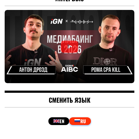
СМЕНИТЬ ЯЗЫК