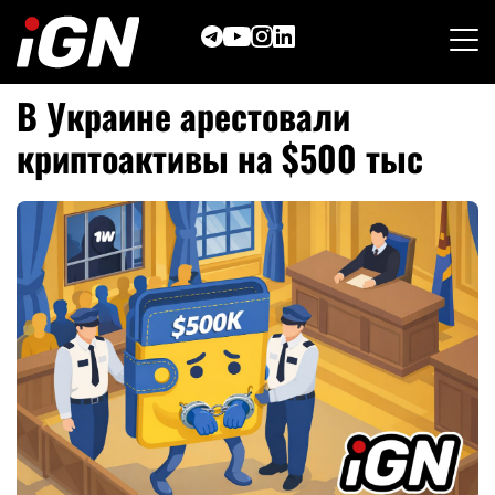
Skip
to
content
В Украине арестовали
криптоактивы на $500 тыс