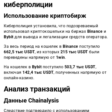
киберполиции
Использование криптобирж
Киберполиция установила, что подозреваемый
использовал криптокошельки на биржах
Binance
и
Bybit
для вывода и легализации средств оператора.
За весь период на кошелек в
Binance
поступило
662,5 тыс USDT
, из которых
215 тыс USDT
были
переведены напрямую от
1win
.
На кошелек в
Bybit
поступило
503,7 тыс USDT
,
включая
142,4 тыс USDT
, полученных напрямую от
онлайн-казино.
Анализ транзакций
Данные Chainalysis
Следствие подтвердило с использованием