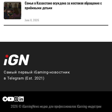
Семья в Казахстане осуждена за жестокое обращение с
приёмными детьми
June 8, 2026
Самый первый iGaming-новостник
в Telegram (Est. 2021)
2026 © iGamingNews медиа для профессионалов iGaming-индустрии