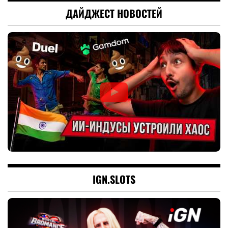
ДАЙДЖЕСТ НОВОСТЕЙ
IGN.SLOTS