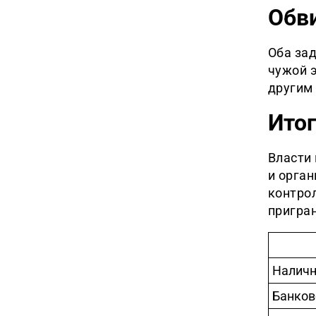
Обв
Оба за
чужой 
другим
Итог
Власти
и орга
контро
пригра
Налич
Банков