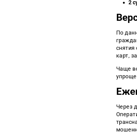
2 с
Вер
По дан
гражда
снятия 
карт, з
Чаще в
упрощен
Еже
Через 
Операт
трансн
мошенн