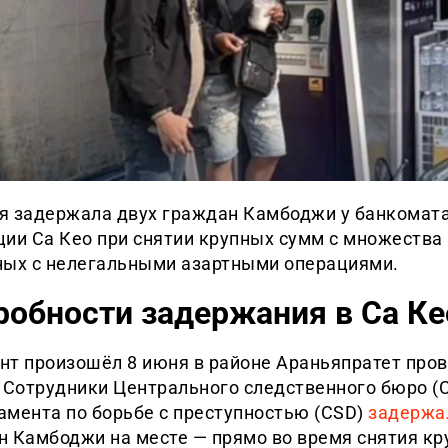
я задержала двух граждан Камбоджи у банкомата
ии Са Кео при снятии крупных сумм с множества 
ных с нелегальными азартными операциями.
робности задержания в Са Ке
нт произошёл 8 июня в районе Араньяпратет про
 Сотрудники Центрального следственного бюро (C
амента по борьбе с преступностью (CSD)
задержа
н Камбоджи на месте — прямо во время снятия к