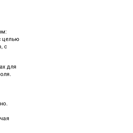
ом:
с целью
, с
ах для
оля.
но.
ючая