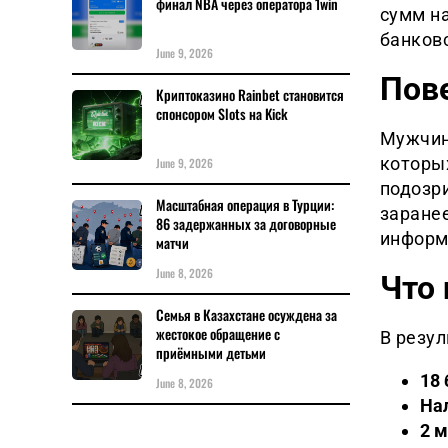
финал NBA через оператора 1win
сумм н
банковс
June 9, 2026
Пов
Криптоказино Rainbet становится
спонсором Slots на Kick
Мужчин
которы
June 9, 2026
подозр
Масштабная операция в Турции:
заране
86 задержанных за договорные
информ
матчи
June 8, 2026
Что 
Семья в Казахстане осуждена за
жестокое обращение с
В резу
приёмными детьми
18 
June 8, 2026
На
2 