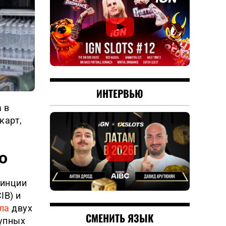
ИНТЕРВЬЮ
 в
карт,
о
винции
IB) и
ла
двух
СМЕНИТЬ ЯЗЫК
рупных