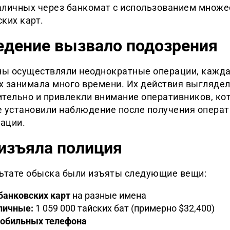
аличных через банкомат с использованием множе
ких карт.
едение вызвало подозрения
ы осуществляли неоднократные операции, кажда
х занимала много времени. Их действия выгляде
ительно и привлекли внимание оперативников, ко
е установили наблюдение после получения опера
ации.
изъяла полиция
льтате обыска были изъяты следующие вещи:
банковских карт
на разные имена
личные:
1 059 000 тайских бат (примерно $32,400)
мобильных телефона