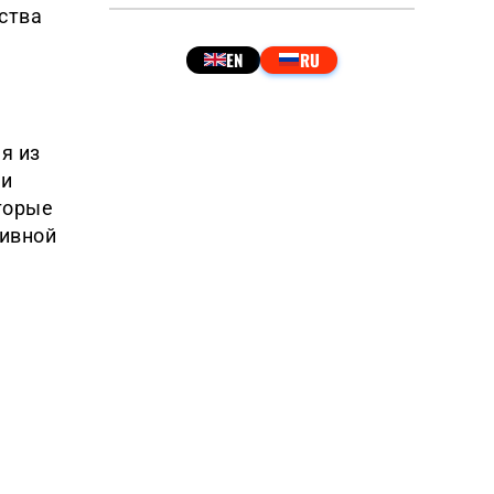
ства
я из
ли
торые
тивной