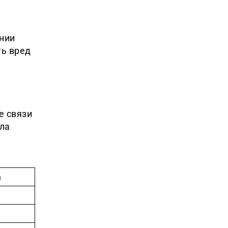
нии
ть вред
е связи
ла
а