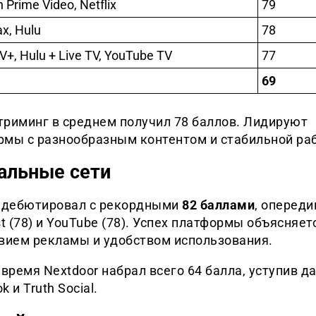
Prime Video, Netflix
79
x, Hulu
78
V+, Hulu + Live TV, YouTube TV
77
69
триминг в среднем получил 78 баллов. Лидируют
рмы с разнообразным контентом и стабильной ра
альные сети
y дебютировал с рекордными
82 баллами
, опереди
st (78) и YouTube (78). Успех платформы объясняет
твием рекламы и удобством использования.
 время Nextdoor набрал всего 64 балла, уступив д
k и Truth Social.