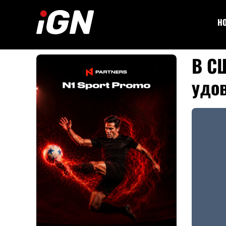
Skip
to
Н
content
В С
удо