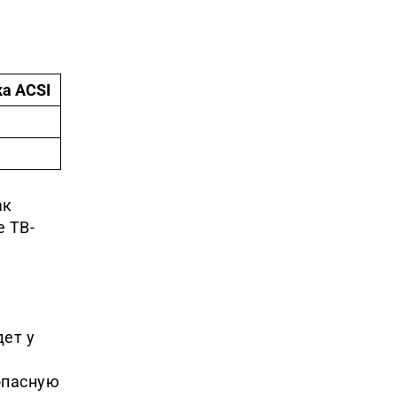
а ACSI
ак
 ТВ-
дет у
опасную