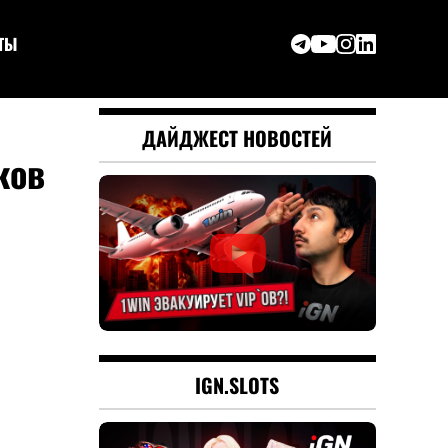
ТЫ
ДАЙДЖЕСТ НОВОСТЕЙ
ков
IGN.SLOTS