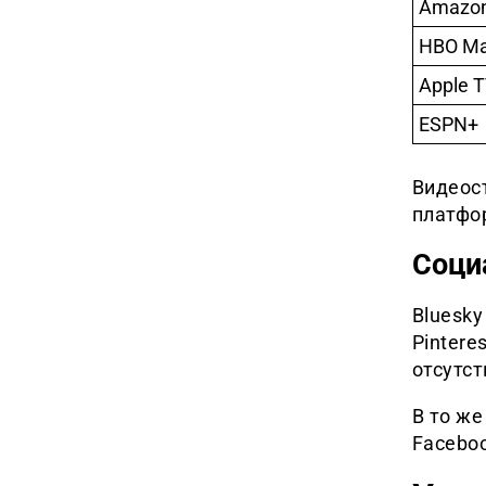
Amazon 
HBO Ma
Apple T
ESPN+
Видеос
платфо
Соци
Bluesk
Pintere
отсутс
В то же
Faceboo