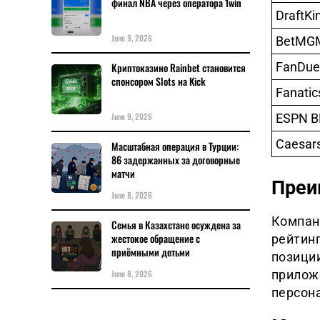
финал NBA через оператора 1win
DraftKi
June 9, 2026
BetMG
FanDue
Криптоказино Rainbet становится
спонсором Slots на Kick
Fanatic
June 9, 2026
ESPN B
Caesar
Масштабная операция в Турции:
86 задержанных за договорные
матчи
Преи
June 8, 2026
Компан
Семья в Казахстане осуждена за
жестокое обращение с
рейтин
приёмными детьми
позици
прилож
June 8, 2026
персон