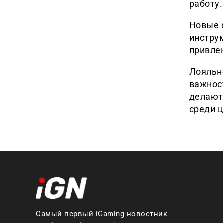
работу.
Новые 
инстру
привлек
Лояльн
важнос
делают
среди 
Самый первый iGaming-новостник