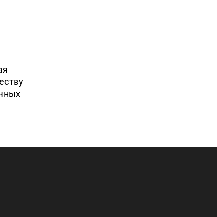
ая
еству
ичных