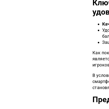
Клю
удо
Ка
Удо
ба
За
Как по
являет
игроков
В услов
смартф
станов
Пред