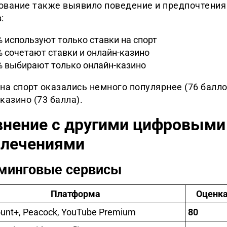
ование также выявило поведение и предпочтения
:
 используют только ставки на спорт
 сочетают ставки и онлайн-казино
% выбирают только онлайн-казино
на спорт оказались немного популярнее (76 балло
казино (73 балла).
внение с другими цифровыми
влечениями
минговые сервисы
Платформа
Оценка
unt+, Peacock, YouTube Premium
80