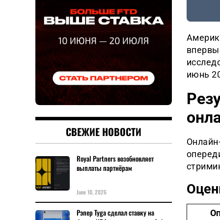
Америк
вперв
исследо
июнь 20
Резу
онл
СВЕЖИЕ НОВОСТИ
Онлайн
опереди
Royal Partners возобновляет
стрими
выплаты партнёрам
Оцен
June 10, 2026
Рэпер Tyga сделал ставку на
Оп