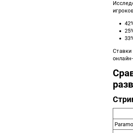
Исслед
игроков
42%
25%
33
Ставки 
онлайн-
Сра
раз
Стри
Paramo