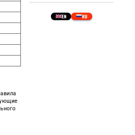
лавила
рующие
льного