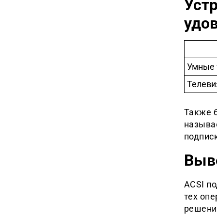
Устр
удо
Умные 
Телеви
Также 
назыв
подписк
Выв
ACSI по
тех оп
решени