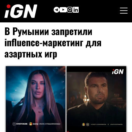
Skip
to
content
В Румынии запретили
influence-маркет
инг для
азартных игр