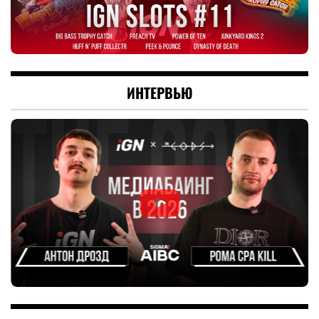
ИНТЕРВЬЮ