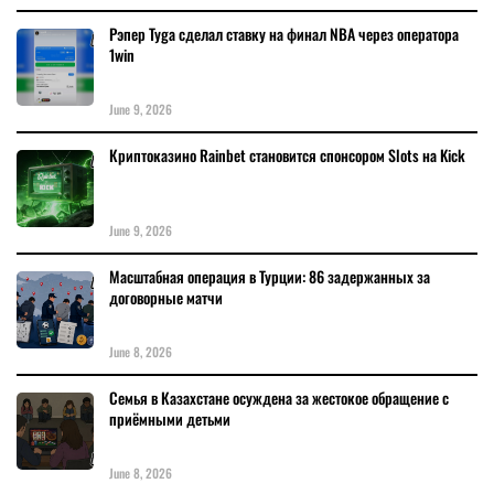
Рэпер Tyga сделал ставку на финал NBA через оператора
1win
June 9, 2026
Криптоказино Rainbet становится спонсором Slots на Kick
June 9, 2026
Масштабная операция в Турции: 86 задержанных за
договорные матчи
June 8, 2026
Семья в Казахстане осуждена за жестокое обращение с
приёмными детьми
June 8, 2026