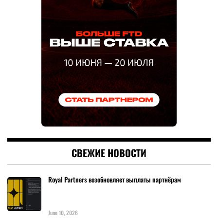
СВЕЖИЕ НОВОСТИ
Royal Partners возобновляет выплаты партнёрам
June 10, 2026