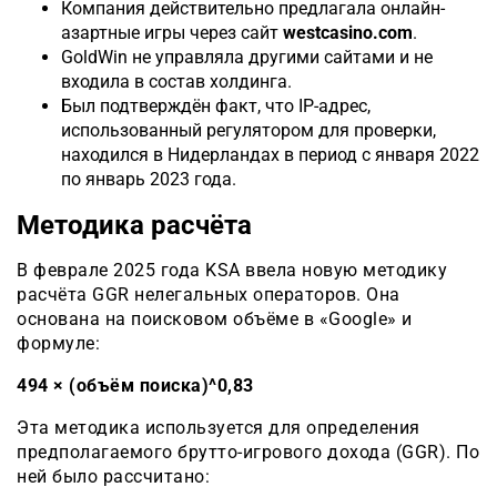
Компания действительно предлагала онлайн-
азартные игры через сайт
westcasino.com
.
GoldWin не управляла другими сайтами и не
входила в состав холдинга.
Был подтверждён факт, что IP-адрес,
использованный регулятором для проверки,
находился в Нидерландах в период с января 2022
по январь 2023 года.
Методика расчёта
В феврале 2025 года KSA ввела новую методику
расчёта GGR нелегальных операторов. Она
основана на поисковом объёме в «Google» и
формуле:
494 × (объём поиска)^0,83
Эта методика используется для определения
предполагаемого брутто-игрового дохода (GGR). По
ней было рассчитано: