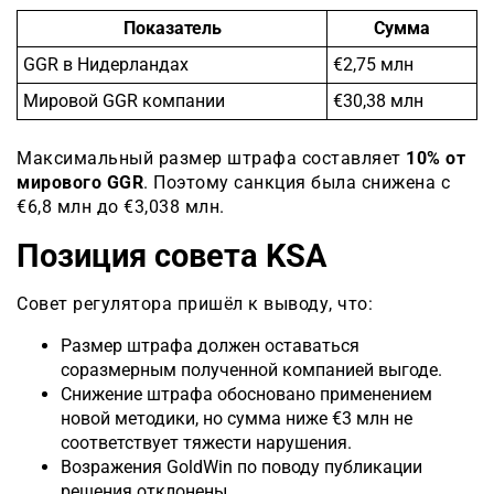
Показатель
Сумма
GGR в Нидерландах
€2,75 млн
Мировой GGR компании
€30,38 млн
Максимальный размер штрафа составляет
10% от
мирового GGR
. Поэтому санкция была снижена с
€6,8 млн до €3,038 млн.
Позиция совета KSA
Совет регулятора пришёл к выводу, что:
Размер штрафа должен оставаться
соразмерным полученной компанией выгоде.
Снижение штрафа обосновано применением
новой методики, но сумма ниже €3 млн не
соответствует тяжести нарушения.
Возражения GoldWin по поводу публикации
решения отклонены.