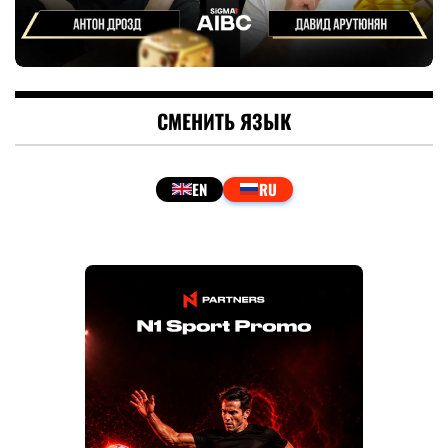
СМЕНИТЬ ЯЗЫК