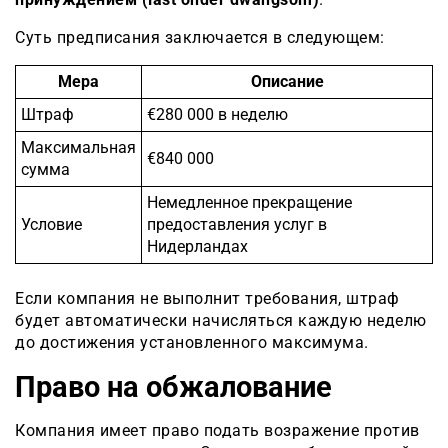
Суть предписания заключается в следующем:
Мера
Описание
Штраф
€280 000 в неделю
Максимальная
€840 000
сумма
Немедленное прекращение
Условие
предоставления услуг в
Нидерландах
Если компания не выполнит требования, штраф
будет автоматически начисляться каждую неделю
до достижения установленного максимума.
Право на обжалование
Компания имеет право подать возражение против