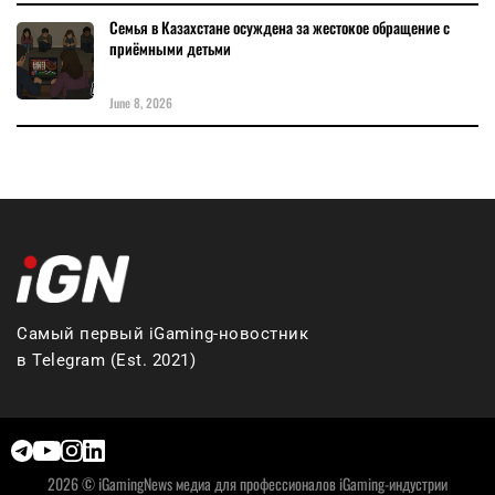
Семья в Казахстане осуждена за жестокое обращение с
приёмными детьми
June 8, 2026
Самый первый iGaming-новостник
в Telegram (Est. 2021)
2026 © iGamingNews медиа для профессионалов iGaming-индустрии