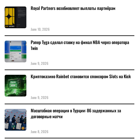
Royal Partners возобновляет выплаты партнёрам
June 10, 2026
Рэпер Tyga сделал ставку на финал NBA через оператора
1win
June 9, 2026
Криптоказино Rainbet становится спонсором Slots на Kick
June 9, 2026
Масштабная операция в Турции: 86 задержанных за
договорные матчи
June 8, 2026