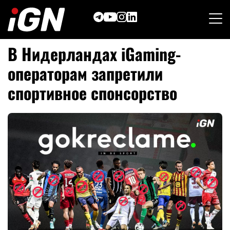
Skip
to
content
В Нидерландах iGaming-
оператор
ам запретили
спортивное спонсорство