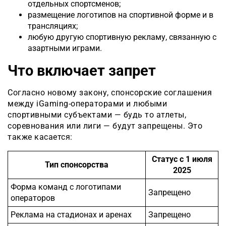
отдельных спортсменов;
размещение логотипов на спортивной форме и в
трансляциях;
любую другую спортивную рекламу, связанную с
азартными играми.
Что включает запрет
Согласно новому закону, спонсорские соглашения
между iGaming-операторами и любыми
спортивными субъектами — будь то атлеты,
соревнования или лиги — будут запрещены. Это
также касается:
Статус с 1 июля
Тип спонсорства
2025
Форма команд с логотипами
Запрещено
операторов
Реклама на стадионах и аренах
Запрещено