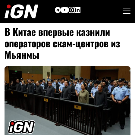
Skip
to
content
В Китае впервые казнили
операторов скам-центров из
Мьянмы