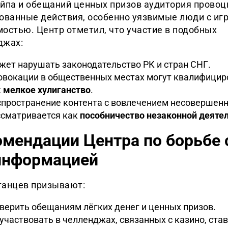
айпа и обещаний ценных призов аудитория провоц
кованные действия, особенно уязвимые люди с иг
остью. Центр отметил, что участие в подобных
джах:
ет нарушать законодательство РК и стран СНГ.
овокации в общественных местах могут квалифицир
к
мелкое хулиганство
.
спространение контента с вовлечением несовершен
ссматривается как
пособничество незаконной деяте
мендации Центра по борьбе 
информацией
танцев призывают:
верить обещаниям лёгких денег и ценных призов.
участвовать в челленджах, связанных с казино, ста