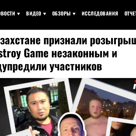
ОВОСТИ
ВИДЕО
ОБЗОРЫ
ИССЛЕДОВАНИЯ
ОТЧЕ
азахстане признали розыгры
stroy Game незаконным и
дупредили участников