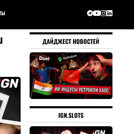
ТЫ
ш
ДАЙДЖЕСТ НОВОСТЕЙ
IGN.SLOTS