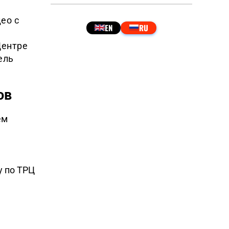
ео с
Центре
ель
ов
ем
у по ТРЦ