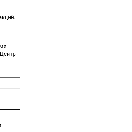
акций.
емя
 Центр
и