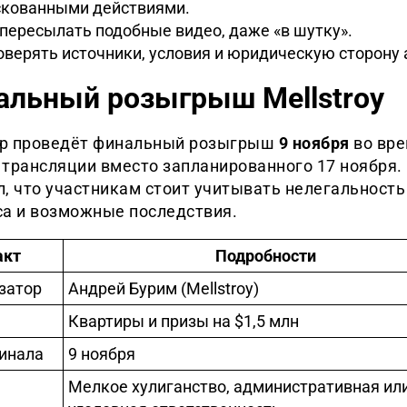
скованными действиями.
пересылать подобные видео, даже «в шутку».
верять источники, условия и юридическую сторону 
альный розыгрыш Mellstroy
р проведёт финальный розыгрыш
9 ноября
во вр
 трансляции вместо запланированного 17 ноября.
, что участникам стоит учитывать нелегальность
са и возможные последствия.
акт
Подробности
затор
Андрей Бурим (Mellstroy)
Квартиры и призы на $1,5 млн
инала
9 ноября
Мелкое хулиганство, административная ил