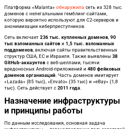
Платформа «Malanta»
обнаружила
сеть из 328 тыс.
доменов с нелегальными гемблинг-сайтами,
которую вероятно используют для C2-серверов и
анонимизации киберпреступников.
Сеть включает
236 тыс. купленных доменов
,
90
тыс взломанных сайтов
и
1,5 тыс. взломанных
поддоменов
, включая сайты правительственных
структур США, ЕС и Израиля. Также выявлены
38
GitHub-аккаунтов
с веб-шеллами, тысячи
вредоносных Android-приложений и
480 фейковых
доменов организаций
. Часть доменов имитирует
«Lazada» (85 тыс), «Envato» (35 тыс) и «eBay» (1,8
тыс). Сеть действует с
2011 года
.
Назначение инфраструктуры
и принципы работы
По данным исследования, основная задача