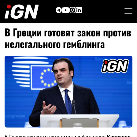
Skip
to
content
В Греции готовят закон против
нелегального гемблинга
В Греции министр экономики и финансов
Кириакос