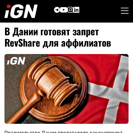
Skip
to
content
В Дании готовят запрет
RevShare для аффилиатов
Правительство Дании представило законопроект,