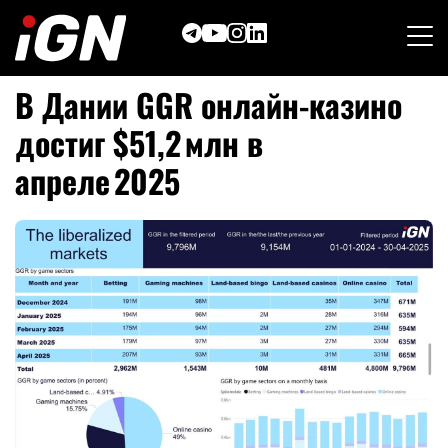
Skip
to
content
В Дании GGR онлайн-казино
достиг $51,2 млн в
апреле 2025