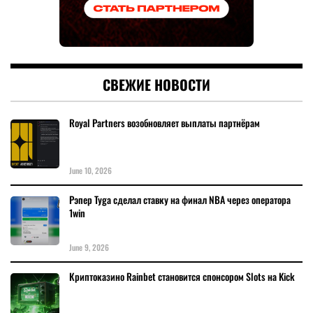
СВЕЖИЕ НОВОСТИ
Royal Partners возобновляет выплаты партнёрам
June 10, 2026
Рэпер Tyga сделал ставку на финал NBA через оператора
1win
June 9, 2026
Криптоказино Rainbet становится спонсором Slots на Kick