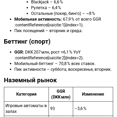
Blackjack – 6,6 %
Рулетка – 6,4 %
Остальные (покер, бинго) – ~8 %
Мобильная активность:
67,9 % от всего GGR
:contentReference[oa
icite:1]{index=1}.
Пик посещений – вторник и среда.
Беттинг (спорт)
GGR:
DKK 207 млн, рост +6,1 % YoY
:contentReference[oa
icite:2]{index=2}.
Мобильный беттинг – 70,8 % всех ставок.
Пик активности – суббота, воскресенье, вторник.
Наземный рынок
GGR
Категория
Изменение
(DKK млн)
Игровые автоматы в
93
–3,6 %
залах