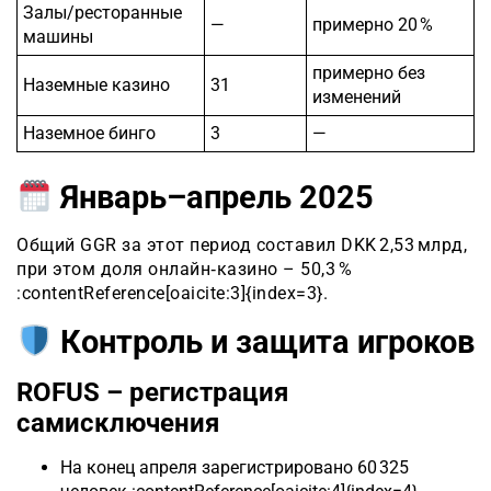
Залы/ресторанные
—
примерно 20 %
машины
примерно без
Наземные казино
31
изменений
Наземное бинго
3
—
Январь–апрель 2025
Общий GGR за этот период составил DKK 2,53 млрд,
при этом доля онлайн‑казино – 50,3 %
:contentReference[oa
icite:3]{index=3}.
Контроль и защита игроков
ROFUS – регистрация
самисключения
На конец апреля зарегистрировано 60 325