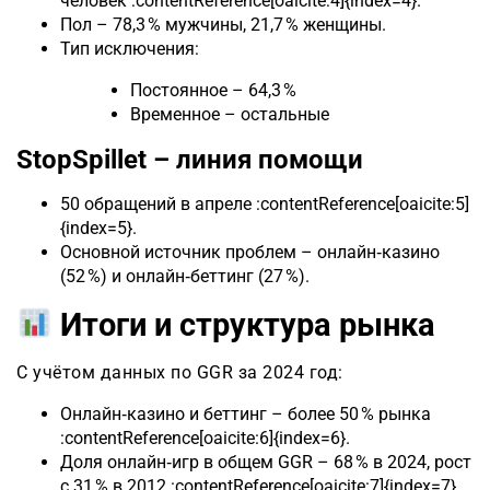
человек :contentReference[oa
icite:4]{index=4}.
Пол – 78,3 % мужчины, 21,7 % женщины.
Тип исключения:
Постоянное – 64,3 %
Временное – остальные
StopSpillet – линия помощи
50 обращений в апреле :contentReference[oa
icite:5]
{index=5}.
Основной источник проблем – онлайн‑казино
(52 %) и онлайн‑беттинг (27 %).
Итоги и структура рынка
С учётом данных по GGR за 2024 год:
Онлайн‑казино и беттинг – более 50 % рынка
:contentReference[oa
icite:6]{index=6}.
Доля онлайн‑игр в общем GGR – 68 % в 2024, рост
с 31 % в 2012 :contentReference[oa
icite:7]{index=7}.