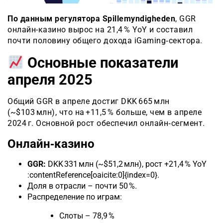
По данным регулятора Spillemyndigheden
, GGR
онлайн-казино вырос на 21,4 % YoY и составил
почти половину общего дохода iGaming‑сектора.
Основные показатели
апреля 2025
Общий GGR в апреле достиг DKK 665 млн
(~$103 млн), что на +11,5 % больше, чем в апреле
2024 г. Основной рост обеспечил онлайн‑сегмент.
Онлайн‑казино
GGR:
DKK 331 млн (~$51,2 млн), рост +21,4 % YoY
:contentReference[oa
icite:0]{index=0}.
Доля в отрасли – почти 50 %.
Распределение по играм:
Слоты – 78,9 %