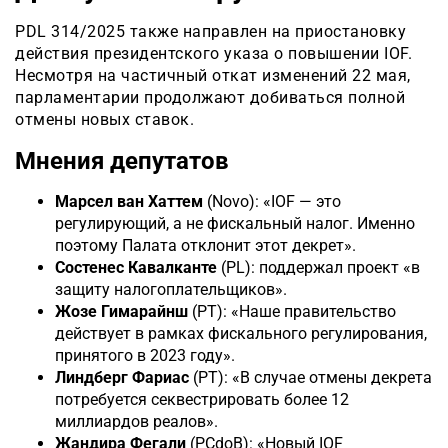
PDL 314/2025 также направлен на приостановку
действия президентского указа о повышении IOF.
Несмотря на частичный откат изменений 22 мая,
парламентарии продолжают добиваться полной
отмены новых ставок.
Мнения депутатов
Марсел ван Хаттем
(Novo): «IOF — это
регулирующий, а не фискальный налог. Именно
поэтому Палата отклонит этот декрет».
Состенес Кавалканте
(PL): поддержал проект «в
защиту налогоплательщиков».
Жозе Гимарайнш
(PT): «Наше правительство
действует в рамках фискального регулирования,
принятого в 2023 году».
Линдберг Фариас
(PT): «В случае отмены декрета
потребуется секвестрировать более 12
миллиардов реалов».
Жандира Фегали
(PCdoB): «Новый IOF