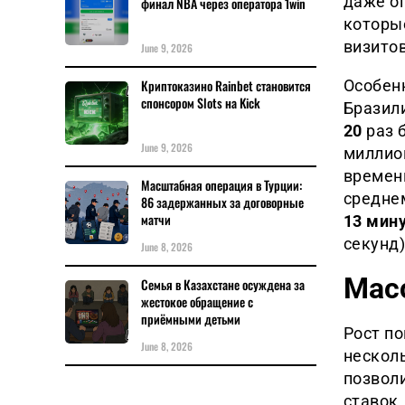
даже оп
финал NBA через оператора 1win
которы
визитов
June 9, 2026
Особен
Криптоказино Rainbet становится
спонсором Slots на Kick
Бразили
20
раз б
June 9, 2026
миллио
времени
Масштабная операция в Турции:
среднем
86 задержанных за договорные
матчи
13 мин
секунд)
June 8, 2026
Масс
Семья в Казахстане осуждена за
жестокое обращение с
приёмными детьми
Рост п
June 8, 2026
несколь
позвол
ставок.