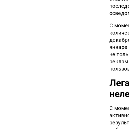
последо
осведо
С момен
количес
декабр
январе 
не толь
реклам
пользо
Лега
нел
С момен
активн
резуль