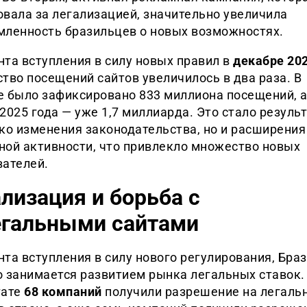
вала за легализацией, значительно увеличила
мленность бразильцев о новых возможностях.
та вступления в силу новых правил в
декабре 202
тво посещений сайтов увеличилось в два раза. В
е было зафиксировано 833 миллиона посещений, а
2025 года — уже 1,7 миллиарда. Это стало резуль
ко изменения законодательства, но и расширения
ной активности, что привлекло множество новых
вателей.
лизация и борьба с
егальными сайтами
та вступления в силу нового регулирования, Бра
о занимается развитием рынка легальных ставок.
тате
68 компаний
получили разрешение на легаль