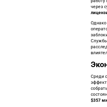
работу 
через 
лиценз
Однако
операто
заблок
Службы
рассле
влияте
Эко
Среди 
эффект 
собрат
состоян
$357 м