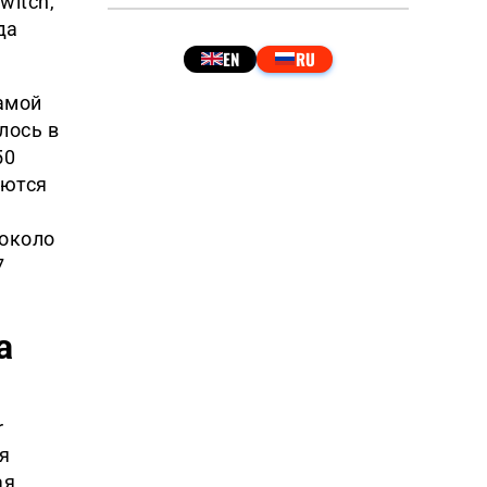
witch,
да
амой
лось в
50
аются
 около
7
а
r
я
ая