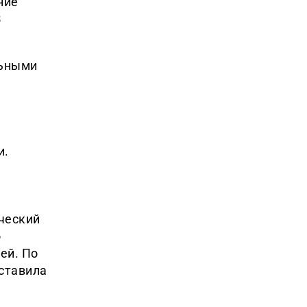
ние
3
льными
и.
ческий
о
ей. По
оставила